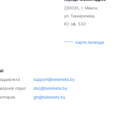
220035, г. Минск,
ул. Тимирязева,
67, оф. 533
карта проезда
il
поддержка
support@belsmeta.by
ворной отдел
doc@belsmeta.by
алтерия
gb@belsmeta.by