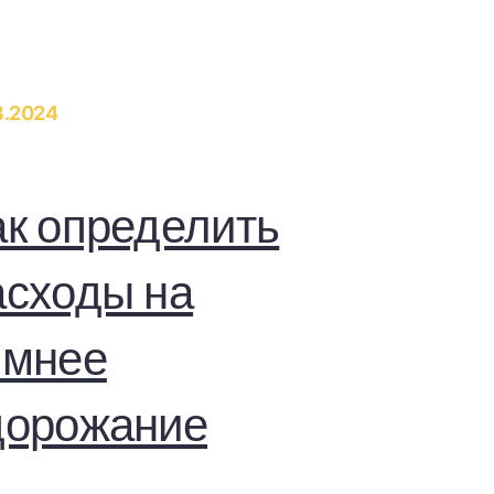
3.2024
ак определить
асходы на
имнее
дорожание