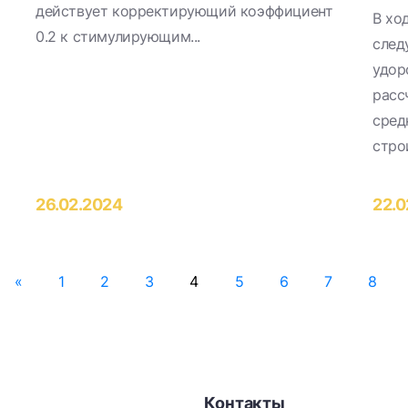
действует корректирующий коэффициент
В хо
0.2 к стимулирующим...
след
удор
расс
сред
стро
26.02.2024
22.0
«
1
2
3
4
5
6
7
8
Контакты